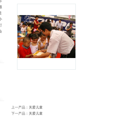
非
愿
是
小
打
会
上一产品
：
关爱儿童
下一产品
：
关爱儿童